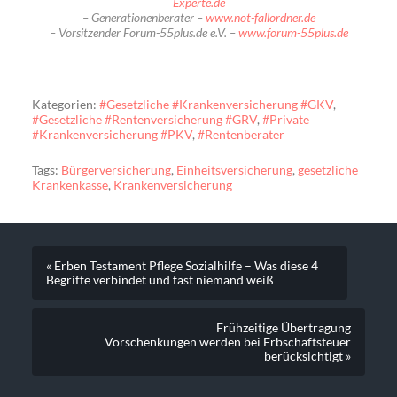
Experte.de
– Generationenberater –
www.not-fallordner.de
– Vorsitzender Forum-55plus.de e.V. –
www.forum-55plus.de
Kategorien:
#Gesetzliche #Krankenversicherung #GKV
,
#Gesetzliche #Rentenversicherung #GRV
,
#Private
#Krankenversicherung #PKV
,
#Rentenberater
Tags:
Bürgerversicherung
,
Einheitsversicherung
,
gesetzliche
Krankenkasse
,
Krankenversicherung
« Erben Testament Pflege Sozialhilfe – Was diese 4
Begriffe verbindet und fast niemand weiß
Frühzeitige Übertragung
Vorschenkungen werden bei Erbschaftsteuer
berücksichtigt »