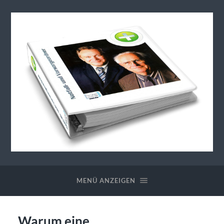
Generationenberatung-
Notfallordner
MENÜ ANZEIGEN
Warum eine