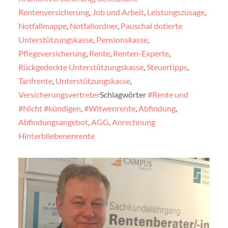
Rentenversicherung
,
Job und Arbeit
,
Leistungszusage
,
Notfallmappe
,
Notfallordner
,
Pauschal dotierte
Unterstützungskasse
,
Pensionskasse
,
Pflegeversicherung
,
Rente
,
Renten-Experte
,
Rückgedeckte Unterstützungskasse
,
Steuertipps
,
Tarifrente
,
Unterstützungskasse
,
Versicherungsvertreter
Schlagwörter
#Rente und
#Nicht #kündigen
,
#Witwenrente
,
Abfindung
,
Abfindungsangebot
,
AGG
,
Anrechnung
Hinterbliebenenrente