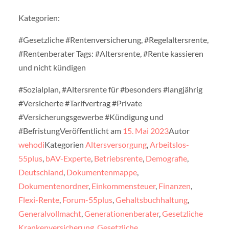
Kategorien:
#Gesetzliche #Rentenversicherung, #Regelaltersrente,
#Rentenberater Tags: #Altersrente, #Rente kassieren
und nicht kündigen
#Sozialplan, #Altersrente für #besonders #langjährig
#Versicherte #Tarifvertrag #Private
#Versicherungsgewerbe #Kündigung und
#BefristungVeröffentlicht am
15. Mai 2023
Autor
wehodi
Kategorien
Altersversorgung
,
Arbeitslos-
55plus
,
bAV-Experte
,
Betriebsrente
,
Demografie
,
Deutschland
,
Dokumentenmappe
,
Dokumentenordner
,
Einkommensteuer
,
Finanzen
,
Flexi-Rente
,
Forum-55plus
,
Gehaltsbuchhaltung
,
Generalvollmacht
,
Generationenberater
,
Gesetzliche
Krankenversicherung
,
Gesetzliche