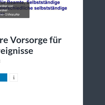
ordner von
ordner-
dner-1/shop.php
re Vorsorge für
eignisse
E