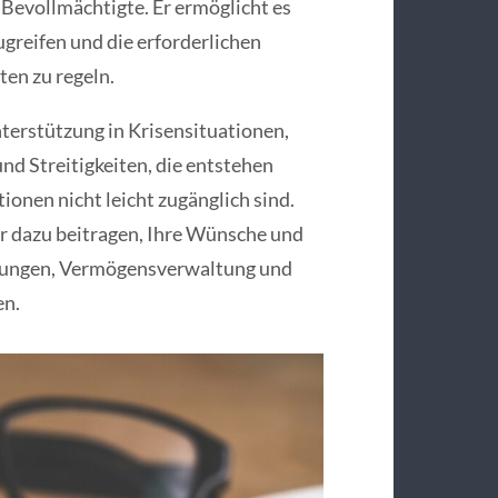
 Bevollmächtigte. Er ermöglicht es
ugreifen und die erforderlichen
en zu regeln.
nterstützung in Krisensituationen,
nd Streitigkeiten, die entstehen
onen nicht leicht zugänglich sind.
r dazu beitragen, Ihre Wünsche und
dlungen, Vermögensverwaltung und
en.