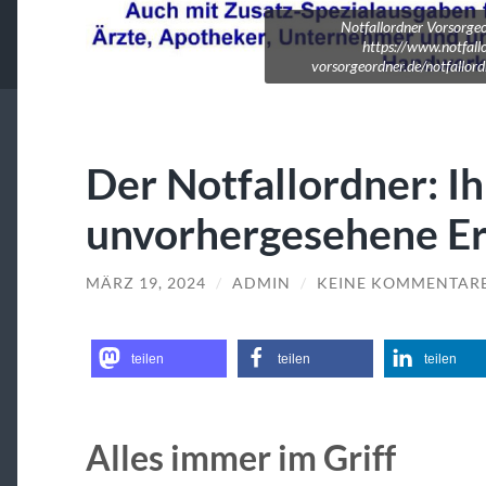
Notfallordner Vorsorge
https://www.notfall
vorsorgeordner.de/notfallor
Der Notfallordner: Ih
unvorhergesehene Er
MÄRZ 19, 2024
/
ADMIN
/
KEINE KOMMENTAR
teilen
teilen
teilen
Alles immer im Griff