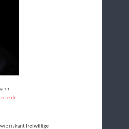
mann
erte.de
 wie riskant
freiwillige