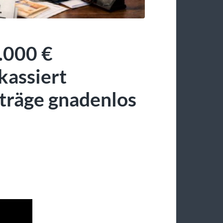
000 €
assiert
iträge gnadenlos