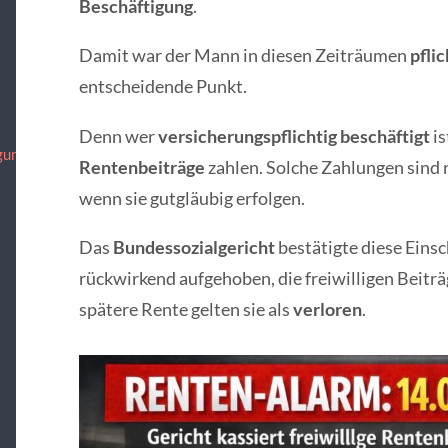
Beschäftigung
.
Damit war der Mann in diesen Zeiträumen
pfli
entscheidende Punkt.
Denn wer
versicherungspflichtig beschäftigt
is
gung
Rentenbeiträge
zahlen. Solche Zahlungen sind r
wenn sie gutgläubig erfolgen.
Das
Bundessozialgericht
bestätigte diese Eins
rückwirkend aufgehoben, die freiwilligen Beiträ
spätere Rente gelten sie als
verloren
.