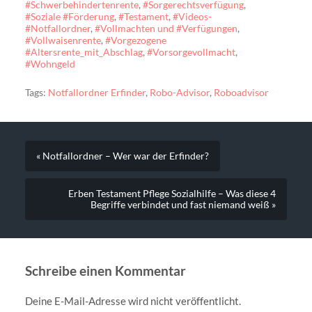
#Schwerbehindertenrente
,
#Sorgerechtsverfügung
,
#Soziale #Förderung
,
#Testament
,
#Videos-
#Notfallordner
,
#Vollmachten und #Verfügungen
,
#Vollwaisenrente
,
#Vorgezogene
#Altersrente_mit_Abschlag
,
#Vorsorgevollmacht
,
#Wohngeld
Tags:
Notfallordner Erfinder
,
Robo-Advisor
,
Roboadvisor
« Notfallordner – Wer war der Erfinder?
Erben Testament Pflege Sozialhilfe – Was diese 4
Begriffe verbindet und fast niemand weiß »
Schreibe einen Kommentar
Deine E-Mail-Adresse wird nicht veröffentlicht.