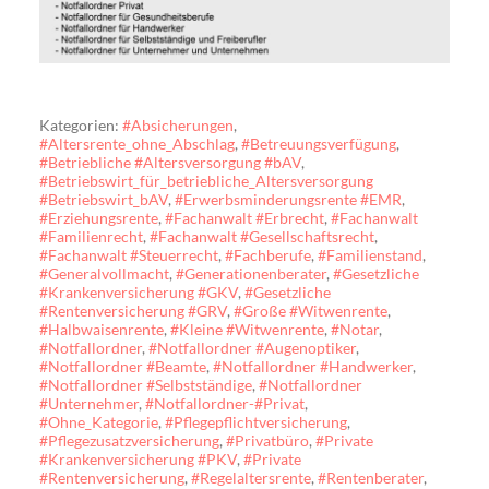
Kategorien:
#Absicherungen
,
#Altersrente_ohne_Abschlag
,
#Betreuungsverfügung
,
#Betriebliche #Altersversorgung #bAV
,
#Betriebswirt_für_betriebliche_Altersversorgung
#Betriebswirt_bAV
,
#Erwerbsminderungsrente #EMR
,
#Erziehungsrente
,
#Fachanwalt #Erbrecht
,
#Fachanwalt
#Familienrecht
,
#Fachanwalt #Gesellschaftsrecht
,
#Fachanwalt #Steuerrecht
,
#Fachberufe
,
#Familienstand
,
#Generalvollmacht
,
#Generationenberater
,
#Gesetzliche
#Krankenversicherung #GKV
,
#Gesetzliche
#Rentenversicherung #GRV
,
#Große #Witwenrente
,
#Halbwaisenrente
,
#Kleine #Witwenrente
,
#Notar
,
#Notfallordner
,
#Notfallordner #Augenoptiker
,
#Notfallordner #Beamte
,
#Notfallordner #Handwerker
,
#Notfallordner #Selbstständige
,
#Notfallordner
#Unternehmer
,
#Notfallordner-#Privat
,
#Ohne_Kategorie
,
#Pflegepflichtversicherung
,
#Pflegezusatzversicherung
,
#Privatbüro
,
#Private
#Krankenversicherung #PKV
,
#Private
#Rentenversicherung
,
#Regelaltersrente
,
#Rentenberater
,