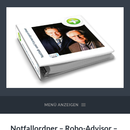
Generationenberatung-
Notfallordner
MENÜ ANZEIGEN
Notfallordner – Robo-Advisor –