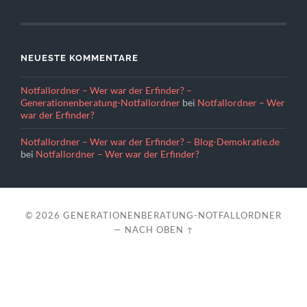
NEUESTE KOMMENTARE
Notfallordner – Wer war der Erfinder? –
Generationenberatung-Notfallordner
bei
Notfallordner – Wer
war der Erfinder?
Notfallordner – Wer war der Erfinder? – Blog-Demokratie.de
bei
Notfallordner – Wer war der Erfinder?
© 2026
GENERATIONENBERATUNG-NOTFALLORDNER
—
NACH OBEN ↑