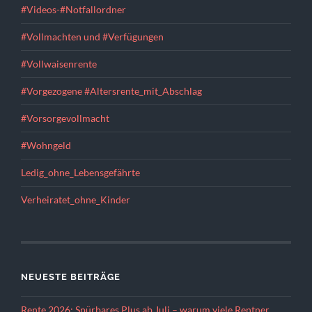
#Videos-#Notfallordner
#Vollmachten und #Verfügungen
#Vollwaisenrente
#Vorgezogene #Altersrente_mit_Abschlag
#Vorsorgevollmacht
#Wohngeld
Ledig_ohne_Lebensgefährte
Verheiratet_ohne_Kinder
NEUESTE BEITRÄGE
Rente 2026: Spürbares Plus ab Juli – warum viele Rentner